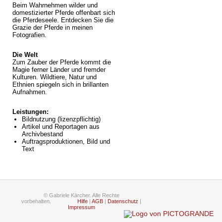
Beim Wahrnehmen wilder und
domestizierter Pferde offenbart sich
die Pferdeseele. Entdecken Sie die
Grazie der Pferde in meinen
Fotografien.
Die Welt
Zum Zauber der Pferde kommt die
Magie ferner Länder und fremder
Kulturen. Wildtiere, Natur und
Ethnien spiegeln sich in brillanten
Aufnahmen.
Leistungen:
Bildnutzung (lizenzpflichtig)
Artikel und Reportagen aus
Archivbestand
Auftragsproduktionen, Bild und
Text
© Gabriele Kärcher. Alle Rechte
vorbehalten.
Hilfe
|
AGB
|
Datenschutz
|
Impressum